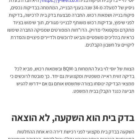
יוסי לוי – בדק בית ופיקוח בניה
https://y-levi.co.il/
היא חברה בעלת
ניסיון של למעלה מ-34 שנה בענף הבנייה, המתמחה בבדיקות נכסים,
פיקוח בנייה ושמאות רכוש. החברה מבצעת בדק בית לרכישה, בדיקות
לפני שיפוץ, ובדיקות רכוש משותף לבנייני מגורים, תוך שימוש בציוד
מתקדם ופקסואלי מדויק. הדו"חות המפורטים שמפיקה החברה שימשו
כראיות בהליכים משפטיים והביאו לרוכשים ולדיירים פיצויים והסדרת
ליקויים על חשבון הקבלנים.
הצוות של יוסי לוי בעל התמחות ב-BQM ובשמאות רכוש, מביא לכל
בדיקה זווית ראייה משפטית ומקצועית גם יחד. כך מובטח לרוכשים כי
ממצאי הבדיקה ינוסחו בצורה שתשמש אותם גם אם יידרשו להגיש
תביעה כנגד הקבלן בבית המשפט.
בדק בית הוא השקעה, לא הוצאה
השקעה בבדק בית מקצועי לפני רכישת דירה היא אחת ההחלטות