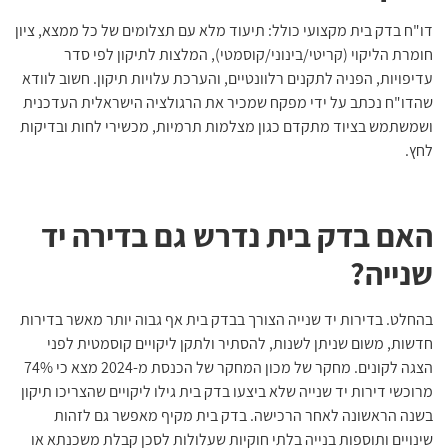
דו"ח בדק בית מקצועי כולל: תיעוד מלא עם תצלומים של כל ממצא, ציון
חומרת הליקוי (קריטי/בינוני/קוסמטי), המלצות לתיקון לפי סדר
עדיפויות, הפניה לתקנים רלוונטיים, והערכת עלויות תיקון. חשוב לוודא
שהדו"ח נכתב על ידי מפקח שמכיר את הרגולציה הישראלית העדכנית
ושמשתמש בציוד מתקדם כגון מצלמות תרמיות, מכשירי לחות ובדיקות
לחץ.
האם בדק בית נדרש גם בדירה יד
שנייה?
בהחלט. בדירות יד שנייה הצורך בבדק בית אף גבוה יותר מאשר בדירות
חדשות, משום שניתן לשנות, להסתיר ולתקן ליקויים קוסמטית לפני
הצגה לקונים.
מחקר של מכון המחקר של הכנסת
מ-2024 מצא כי 74%
מרוכשי דירות יד שנייה שלא ביצעו בדק בית גילו ליקויים שהצריכו תיקון
בשנה הראשונה לאחר הרכישה. בדק בית מקיף מאפשר גם לזהות
שינויים ותוספות בנייה בלתי חוקיות שעלולות לסכן קבלת משכנתא או