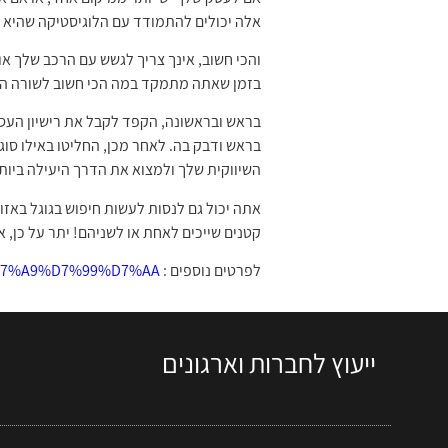
אלה יכולים להתמודד עם הלוגיסטיקה שהיא ג
והכי חשוב, אינך צריך לגשש עם הרכב שלך או
בזמן שאתה מתמקד במה הכי חשוב לשורה ה
בראש ובראשונה, הקפד לקבל את רישיון העסק
בראש ודבק בה. לאחר מכן, החליטו באילו ס
השיווקית שלך ולמצוא את הדרך היעילה ביות
אתה יכול גם לנסות לעשות חיפוש בגוגל באזו
קטנים שייכים לאחת או לשניהם! יתר על כן, אל תשכח את מנהל עסקים קטנים
לפרטים נוספים :
https://www.liorexpress.com/%D7%9E%D7%A1%D7%99%D7%A8%D7%94-%D7%90%D7%99%D7%A9%D7%99%D7%AA/
ייעוץ לחברות וארגונים